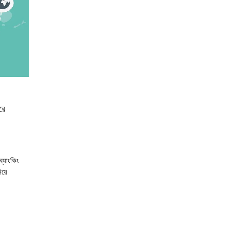
রে
্যাংকিং
িয়ে