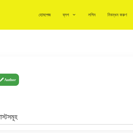
হোমপেজ
ব্লগ
লগিন
নিবন্ধন করুণ
🖋️ Author
স্টসমূহ