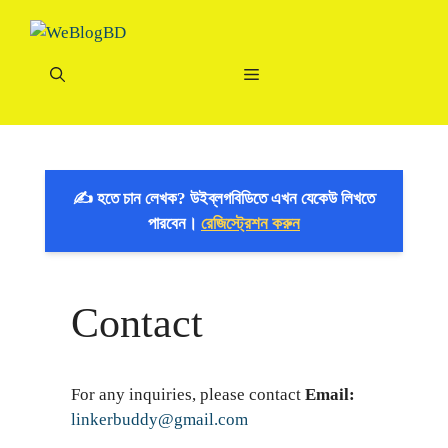
Skip
to
content
Menu
✍️ হতে চান লেখক? উইব্লগবিডিতে এখন যেকেউ লিখতে
পারবেন।
রেজিস্ট্রেশন করুন
Contact
For any inquiries, please contact
Email:
linkerbuddy@gmail.com