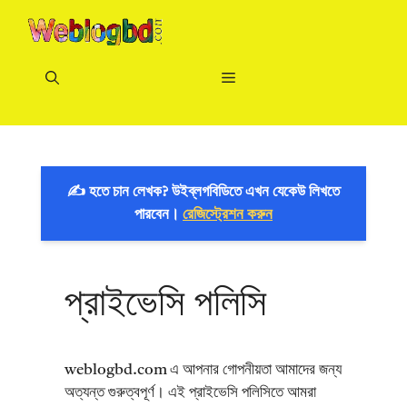
Skip
to
content
Menu
✍️ হতে চান লেখক? উইব্লগবিডিতে এখন যেকেউ লিখতে
পারবেন।
রেজিস্ট্রেশন করুন
প্রাইভেসি পলিসি
weblogbd.com এ আপনার গোপনীয়তা আমাদের জন্য
অত্যন্ত গুরুত্বপূর্ণ। এই প্রাইভেসি পলিসিতে আমরা