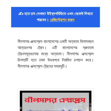
✍️ হতে চান লেখক? উইব্লগবিডিতে এখন যেকেউ লিখতে
পারবেন।
রেজিস্ট্রেশন করুন
নীলসাগর এক্সপ্রেস বাংলাদেশের একটি অন্যতম বিলাসবহুল
আন্তঃনগর ট্রেন। এটি বাংলাদেশের দ্রুততম
ট্রেনসমূহগুলোর মধ্যে অন্যতম। নীলসাগর এক্সপ্রেস
চিলাহাটি হতে ঢাকা উভয়পথে নিয়মিত চলাচল করে।
নীলসাগর এক্সপ্রেস ট্রেনের সময়সূচী।