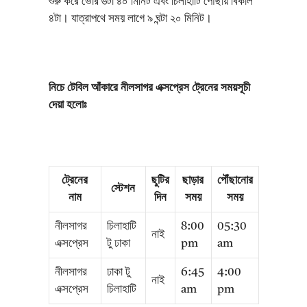
শুরু করে ভোঁর ৬টা ৪০ মিনিট এবং চিলাহাটি পৌঁছায় বিকাল
৪টা। যাত্রাপথে সময় লাগে ৯ ঘন্টা ২০ মিনিট।
নিচে টেবিল আঁকারে নীলসাগর এক্সপ্রেস ট্রেনের সময়সূচী
দেয়া হলোঃ
ট্রেনের
ছুটির
ছাড়ার
পৌঁছানোর
স্টেশন
নাম
দিন
সময়
সময়
নীলসাগর
চিলাহাটি
8:00
05:30
নাই
এক্সপ্রেস
টু ঢাকা
pm
am
নীলসাগর
ঢাকা টু
6:45
4:00
নাই
এক্সপ্রেস
চিলাহাটি
am
pm