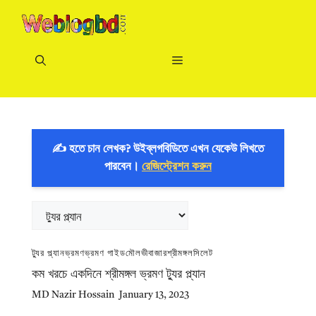
Skip
to
content
Menu
✍️ হতে চান লেখক? উইব্লগবিডিতে এখন যেকেউ লিখতে
পারবেন।
রেজিস্ট্রেশন করুন
Categories
ট্যুর প্ল্যান
ভ্রমণ
ভ্রমণ গাইড
মৌলভীবাজার
শ্রীমঙ্গল
সিলেট
কম খরচে একদিনে শ্রীমঙ্গল ভ্রমণ ট্যুর প্ল্যান
MD Nazir Hossain
January 13, 2023