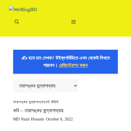
Skip
to
content
Menu
✍️ হতে চান লেখক? উইব্লগবিডিতে এখন যেকেউ লিখতে
পারবেন।
রেজিস্ট্রেশন করুন
Categories
তারাশঙ্কর বন্দ্যোপাধ্যায়
বই রিভিউ
কবি – তারাশঙ্কর বন্দ্যোপাধ্যায়
MD Nazir Hossain
October 6, 2022