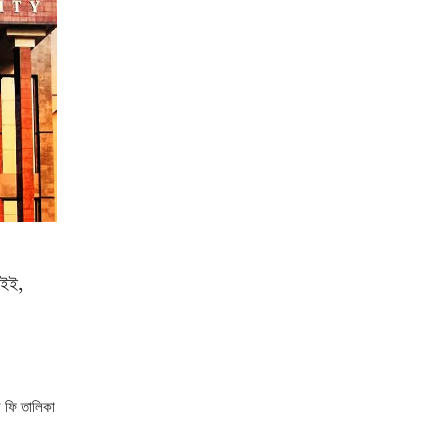
ইইই,
 ফি তালিকা