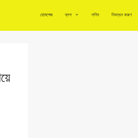
হোমপেজ
ব্লগ
লগিন
নিবন্ধন করুণ
িয়ে