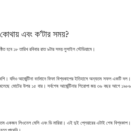
কখন কোথায় এবং ক’টার সময়?
নুষ্ঠিত হবে ১৮ তারিখ রবিবার রাত ৯টার সময় লুসাইল স্টেডিয়ামে।
ক বেশি। যদিও আর্জেন্টিনা বর্তমানে ফিফা বিশ্বকাপের ইতিহাসে অন্যতম সফল একটি দল।
নাল খেলেছে মোটের উপর ১৫ বার। সর্বশেষ আর্জেন্টিনার শিরোপা জয় ৩৬ বছর আগে ১৯৮৬
 অন্যতম একজন লিওনেল মেসি এবং ডি মারিয়া। এই দুই প্লেয়ারের এটাই শেষ বিশ্বকাপ।
ী হতে পারেনি।