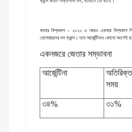
ফ্রান্স কতটা শক্তিশালী দল, বর্তমানে তো বটেই।
কাতার বিশ্বকাপ – ২০২২ এ আরও একবার বিশ্বকাপ শ
খেলোয়ারদের দল ফ্রান্স। তবে আর্জেন্টিনাও কোনো অংশেই ছাড়
একনজরে জেতার সম্ভাবনা
আর্জেন্টিনা
অতিরিক্
সময়
৩৪%
৩১%