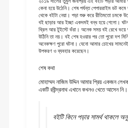
২০১৯ সালের তুমুল জনপ্রিয় এই বইটি পড়ার আমার অ
কেনা হয়ে উঠেনি। শেষ পর্যন্ত পেপাররাইম ডট কমে ডা
থেকে বইটা নেয়া। পড়া শুরু করে রীতিমতো চমকে উঠে
বই ছাড়ার আর ইচ্ছা একদমই বন্ধ হয়ে গেলো। ঘটনা
থ্রিল আর টুইস্টে ভঁরা। অনেক সময় বই রেখে ভয়
উঠিনি তা নয়। বই শেষ হওয়ার পর তো পুরো দশ মিনি
অনেকক্ষণ পুরো ঘটনা। যেনো আমার চোখের সামনেই
উপকরণ ও ব্যবহার করেছেন।
শেষ কথা
মোহাম্মদ নাজিম উদ্দিন আমার প্রিয় একজন লেখক
একটি রবীন্দ্রনাথ এখানে কখনও খেতে আসেন নি
বইটি কিনে পড়ার সামর্থ থাকলে অন