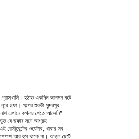
র এ গ্রামখানি। হঠাত একদিন আগমন ঘটে
ে ছফা। গল্পের শুরুটা সুন্দরপুর
্দ্রনাথ এখানে কখনও খেতে আসেনি”
 অদ্ভুত যে ছফার মনে আগ্রহ
ই রেস্টুরেন্টের ওয়েটার, খাবার সব
 আশপাশ আর হুস থাকে না। আঙুল চেটে