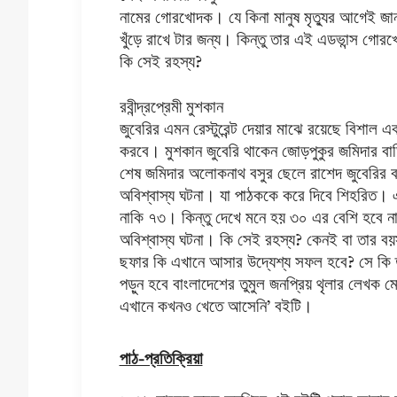
নামের গোরখোদক। যে কিনা মানুষ মৃত্যুর আগেই জ
খুঁড়ে রাখে টার জন্য। কিন্তু তার এই এডভান্স গো
কি সেই রহস্য?
রবীন্দ্রপ্রেমী মুশকান
জুবেরির এমন রেস্টুরেন্ট দেয়ার মাঝে রয়েছে বিশাল 
করবে। মুশকান জুবেরি থাকেন জোড়পুকুর জমিদার বা
শেষ জমিদার অলোকনাথ বসুর ছেলে রাশেদ জুবেরির 
অবিশ্বাস্য ঘটনা। যা পাঠককে করে দিবে শিহরিত।
নাকি ৭৩। কিন্তু দেখে মনে হয় ৩০ এর বেশি হবে 
অবিশ্বাস্য ঘটনা। কি সেই রহস্য? কেনই বা তার ব
ছফার কি এখানে আসার উদ্যেশ্য সফল হবে? সে কি
পড়ুন হবে বাংলাদেশের তুমুল জনপ্রিয় থৃলার লেখক মোহাম
এখানে কখনও খেতে আসেনি’ বইটি।
পাঠ-প্রতিক্রিয়া