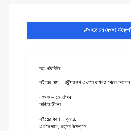
✍️ হতে চান লেখক? উইব্লগ
বই পরিচিতি
বইয়ের নাম –
রবীন্দ্রনাথ এখানে কখনও খেতে আসেন 
লেখক – মোহাম্মদ
নাজিম উদ্দিন
বইয়ের ধরণ – থৃলার,
এডভেঞ্চার, রহস্য উপন্যাস