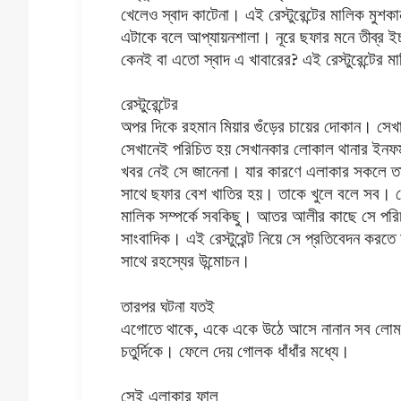
খেলেও স্বাদ কাটেনা। এই রেস্টুরেন্টের মালিক মুশকা
এটাকে বলে আপ্যায়নশালা। নূরে ছফার মনে তীব্র ইচ
কেনই বা এতো স্বাদ এ খাবারের? এই রেস্টুরেন্টের ম
রেস্টুরেন্টের
অপর দিকে রহমান মিয়ার গুঁড়ের চায়ের দোকান। সেখ
সেখানেই পরিচিত হয় সেখানকার লোকাল থানার ইন
খবর নেই সে জানেনা। যার কারণে এলাকার সকলে তা
সাথে ছফার বেশ খাতির হয়। তাকে খুলে বলে সব। সে 
মালিক সম্পর্কে সবকিছু। আতর আলীর কাছে সে পরি
সাংবাদিক। এই রেস্টুরেন্ট নিয়ে সে প্রতিবেদন কর
সাথে রহস্যের উন্মোচন।
তারপর ঘটনা যতই
এগোতে থাকে, একে একে উঠে আসে নানান সব লোমহর
চতুর্দিকে। ফেলে দেয় গোলক ধাঁধাঁর মধ্যে।
সেই এলাকার ফালু