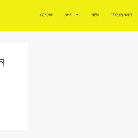
হোমপেজ
ব্লগ
লগিন
নিবন্ধন করুণ
নে