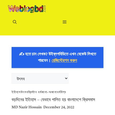
Skip
to
content
Menu
✍️ হতে চান লেখক? উইব্লগবিডিতে এখন যেকেউ লিখতে
পারবেন।
রেজিস্ট্রেশন করুন
Categories
ইতিহাস
উৎসব
খ্রিস্টান ধর্ম
জানা-অজানা
ধর্ম
বিশ্ব
বড়দিনের ইতিহাস – যেভাবে পালিত হয় বাংলাদেশে ক্রিসমাস
MD Nazir Hossain
December 24, 2022