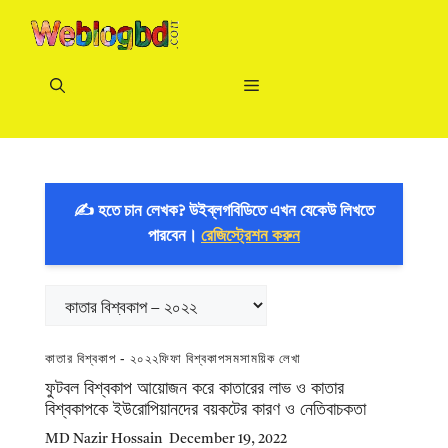
Skip
to
content
Menu
✍️ হতে চান লেখক? উইব্লগবিডিতে এখন যেকেউ লিখতে
পারবেন।
রেজিস্ট্রেশন করুন
Categories
কাতার বিশ্বকাপ - ২০২২
ফিফা বিশ্বকাপ
সমসাময়িক লেখা
ফুটবল বিশ্বকাপ আয়োজন করে কাতারের লাভ ও কাতার
বিশ্বকাপকে ইউরোপিয়ানদের বয়কটের কারণ ও নেতিবাচকতা
MD Nazir Hossain
December 19, 2022