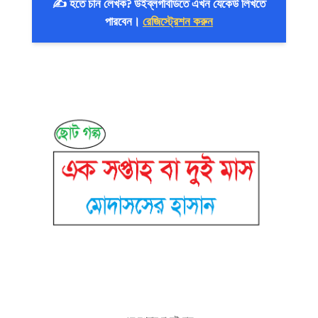
✍️ হতে চান লেখক? উইব্লগবিডিতে এখন যেকেউ লিখতে
পারবেন।
রেজিস্ট্রেশন করুন