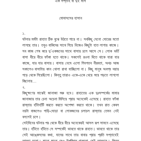
এক সপ্তাহ বা দুই মাস
মোদাসসের হাসান
১.
ঘটনার মর্মটা রাহাত ঠিক বুঝে উঠতে পারে না। সবকিছু যেনো ঘোরের মতো
লাগছে তার। তবুও বাকিদের সাথে গিয়ে নিজেও কিছুটা হাত লাগায় কাজে।
সব কাজ শেষ করে দু’একজনের সাথে বাসায় চলে আসে সে। লোক ভর্তি
বাসা ধীরে ধীরে ফাঁকা হতে থাকে। সকলেই রওনা দিতে থাকে যারা যার
কাজে, যার যার বাসায়। বাসায় নেমে এলো পিনপতন নীরবতা, অথচ আজ
সকালেও বাসাটায় কান খোলা রাখা যাচ্ছিলো না। কিছু মানুষ অবশ্য দয়ায়
পড়ে থেকে গিয়েছিলো। কিন্তু তারাও একে-একে খেয়ে শুয়ে পড়তে লাগলো
বিছানায়…
২.
কিছুক্ষণের মাঝেই জানাজা শুরু হবে। রাহাতের এক দুঃসম্পর্কের মামার
জানাজায় তার চেনা অচেনা মিলিয়ে প্রায় অনেকেই এসেছে। রাহাত ফাঁকা
রাস্তায় হাঁটাহাঁটি করতে করতে অপেক্ষা করতে থাকে। তখন রাত কেবল
নয়টা বাজলেও গাড়ি-ঘোড়া বা লোকজনের চলাচল রাস্তায় তেমন নেই
বললেই চলে।
সেইদিনের ঘটনার পর থেকে ধীরে ধীরে অনেকেরই আসল রূপ সামনে এসেছে
তার। হাঁটতে হাঁটতে সে সম্পর্কেই ভাবতে থাকে রাহাত। ভাবতে থাকে তার
সেই আঙ্কেলদের কথা, যাদের সাথে তার বাবার প্রায় প্রতি সপ্তাহেই
আড্ডা হতো। মাঝে মাঝে সেও উপস্থিত থাকতো সেই আড্ডায়। কিন্তু