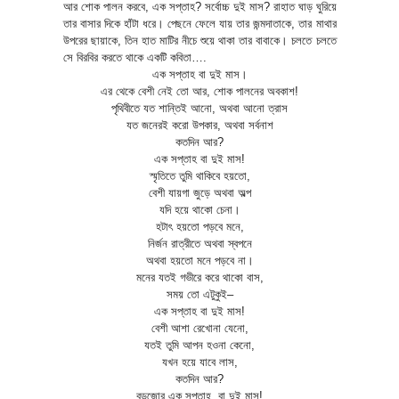
আর শোক পালন করবে, এক সপ্তাহ? সর্বোচ্চ দুই মাস? রাহাত ঘাড় ঘুরিয়ে
তার বাসার দিকে হাঁটা ধরে। পেছনে ফেলে যায় তার জন্মদাতাকে, তার মাথার
উপরের ছায়াকে, তিন হাত মাটির নীচে শুয়ে থাকা তার বাবাকে। চলতে চলতে
সে বিরবির করতে থাকে একটি কবিতা….
এক সপ্তাহ বা দুই মাস।
এর থেকে বেশী নেই তো আর, শোক পালনের অবকাশ!
পৃথিবীতে যত শান্তিই আনো, অথবা আনো ত্রাস
যত জনেরই করো উপকার, অথবা সর্বনাশ
কতদিন আর?
এক সপ্তাহ বা দুই মাস!
স্মৃতিতে তুমি থাকিবে হয়তো,
বেশী যায়গা জুড়ে অথবা অল্প
যদি হয়ে থাকো চেনা।
হটাৎ হয়তো পড়বে মনে,
নির্জন রাত্রীতে অথবা স্বপনে
অথবা হয়তো মনে পড়বে না।
মনের যতই গভীরে করে থাকো বাস,
সময় তো এটুকুই–
এক সপ্তাহ বা দুই মাস!
বেশী আশা রেখোনা যেনো,
যতই তুমি আপন হওনা কেনো,
যখন হয়ে যাবে লাস,
কতদিন আর?
বড়জোর এক সপ্তাহ, বা দুই মাস!