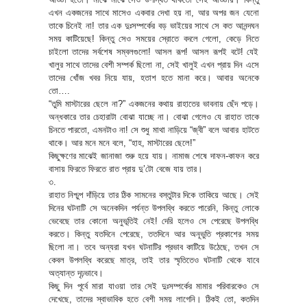
এখন একজনের সাথে মাসেও একবার দেখা হয় না, আর অপর জন যেনো
তাকে চিনেই না! তার এক দুঃসম্পর্কের বড় ভাইয়ের সাথে সে কত আনন্দঘন
সময় কাটিয়েছে! কিন্তু সেও সময়ের স্রোতে বদলে গেলো, কেড়ে নিতে
চাইলো তাদের সর্বশেষ সম্বলগুলো! আসল রূপ! আসল রূপই বটে! যেই
খালুর সাথে তাদের বেশী সম্পর্ক ছিলো না, সেই খালুই এখন প্রায় দিন এসে
তাদের খোঁজ খবর নিয়ে যায়, হতাশ হতে মানা করে। আবার অনেকে
তো….
“তুমি মাস্টারের ছেলে না?” একজনের কথায় রাহাতের ভাবনায় ছেঁদ পড়ে।
অন্ধকারে তার চেহারাটা বোঝা যাচ্ছে না। বোঝা গেলেও যে রাহাত তাকে
চিনতে পারতো, এমনটাও না! সে শুধু মাথা নাড়িয়ে “জ্বী” বলে আবার হাটতে
থাকে। আর মনে মনে বলে, “হাহ, মাস্টারের ছেলে!”
কিছুক্ষণের মাঝেই জানাজা শুরু হয়ে যায়। নামাজ শেষে দাফন-কাফন করে
বাসায় ফিরতে ফিরতে রাত প্রায় দু’টো বেজে যায় তার।
৩.
রাহাত নিশ্চুপ দাঁড়িয়ে তার ঠিক সামনের বস্তুটার দিকে তাকিয়ে আছে। সেই
দিনের ঘটনাটি সে অনেকদিন পর্যন্ত উপলব্ধি করতে পারেনি, কিন্তু লোকে
ভেবেছে তার কোনো অনুভূতিই নেই! দেরি হলেও সে পেরেছে উপলব্ধি
করতে। কিন্তু যতদিনে পেরেছে, ততদিনে আর অনূভুতি প্রকাশের সময়
ছিলো না। তবে অন্যরা যখন ঘটনাটির প্রভাব কাটিয়ে উঠেছে, তখন সে
কেবল উপলব্ধি করেছে মাত্র, তাই তার স্মৃতিতেও ঘটনাটি থেকে যাবে
অত্যান্ত দৃঢ়ভাবে।
কিছু দিন পূর্বে মারা যাওয়া তার সেই দুঃসম্পর্কের মামার পরিবারকেও সে
দেখেছে, তাদের স্বাভাবিক হতে বেশী সময় লাগেনি। ঠিকই তো, কতদিন