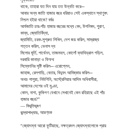
থাকে, তাহারা যত দিন যায় তত উন্নতি করে
─
আবার অন্য জাতি হাজার বছর ধরিয়াও সেই একস্থানে স্থাণুবৎ
নিশ্চল হইয়া থাকে? বর্বর
আর্যজাতি চার-পাঁচ হাজার বছরের মধ্যে বেদ, উপনিষদ, পুরাণ,
কাব্য, জ্যোতির্বিদ্যা,
জ্যামিতি, চরক-সুশ্রুত লিখিল, দেশ জয় করিল, সাম্রাজ্য
পত্তন করিল, ভেনাস দ্য
মিলোর মূর্তি, পার্থেনন, তাজমহল, কোলোঁ ক্যাথিড্রাল গড়িল,
দরবারি কানাড়া ও ফিফথ
সিম্ফোনির সৃষ্টি করিল
─
এরোপ্লেন,
জাহাজ, রেলগাড়ি, বেতার, বিদ্যুৎ আবিষ্কার করিল
─
অথচ পাপুয়া, নিউগিনি, অস্ট্রেলিয়ার আদিম অধিবাসীরা,
আমাদের দেশের ওই মুণ্ডা,
কোল, নাগা, কুকিগণ যেখানে সেখানেই কেন রহিয়াছে এই পাঁচ
হাজার বছর?”
―
বিভূতিভূষণ
বন্দ্যোপাধ্যায়
,
আরণ্যক
“জ্যোৎস্না আরো ফুটিয়াছে, নক্ষত্রদল জ্যোৎস্নালোকে প্রায়