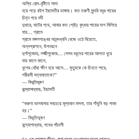
অস্থি রোদ-বৃষ্টিতে সাদা
হয়ে পড়ে রইল ইছামতীর ডাঙ্গায়। কত তরুণী সুন্দরি বধূর পায়ের
চিহ্ন পরে নদী
দুধারে, ঘাটের পথে, আবার কত প্রৌঢ় বৃদ্ধার পায়ের দাগ মিলিয়ে
যায়… গ্রামে
গ্রামে মঙ্গলশঙ্খের আনন্দধ্বনি বেজে ওঠে বিয়েতে,
অন্নপ্রাশনে, উপনয়নে
দুর্গাপূজোয়, লক্ষ্মীপুজোয়… সেসব বধূদের পায়ের আলতা ধুয়ে
যায় কালে কালে,
ধূপের ধোঁয়া ক্ষীণ হয়ে আসে… মৃত্যুকে কে চিনতে পারে,
গরীয়সী মত্যমাতাকে?”
―
বিভূতিভূষণ
বন্দ্যোপাধ্যায়
,
ইছামতী
“করুণা ভালবাসার সবচেয়ে মূল্যবান মসলা, তার গাঁথুনি বড় পাকা
হয়।”
―
বিভূতিভূষণ
বন্দ্যোপাধ্যায়,
পথের পাঁচালী