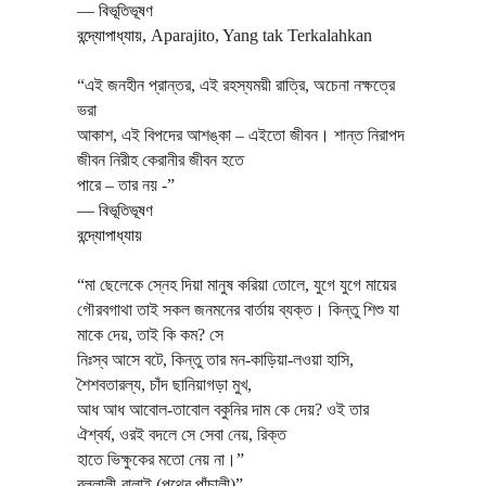
―
বিভূতিভূষণ
বন্দ্যোপাধ্যায়
,
Aparajito, Yang tak Terkalahkan
“এই জনহীন প্রান্তর, এই রহস্যময়ী রাত্রি, অচেনা নক্ষত্রে
ভরা
আকাশ, এই বিপদের আশঙ্কা – এইতো জীবন। শান্ত নিরাপদ
জীবন নিরীহ কেরানীর জীবন হতে
পারে – তার নয় -”
―
বিভূতিভূষণ
বন্দ্যোপাধ্যায়
“মা ছেলেকে স্নেহ দিয়া মানুষ করিয়া তোলে, যুগে যুগে মায়ের
গৌরবগাথা তাই সকল জনমনের বার্তায় ব্যক্ত। কিন্তু শিশু যা
মাকে দেয়, তাই কি কম? সে
নিঃস্ব আসে বটে, কিন্তু তার মন-কাড়িয়া-লওয়া হাসি,
শৈশবতারল্য, চাঁদ ছানিয়াগড়া মুখ,
আধ আধ আবোল-তাবোল বকুনির দাম কে দেয়? ওই তার
ঐশ্বর্য, ওরই বদলে সে সেবা নেয়, রিক্ত
হাতে ভিক্ষুকের মতো নেয় না।”
বল্লালী-বালাই (পথের পাঁচালী)”