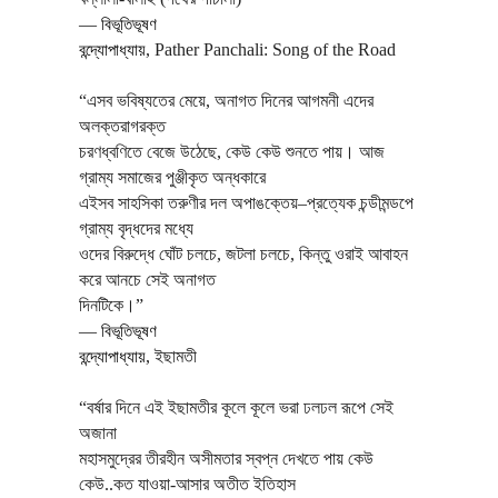
―
বিভূতিভূষণ
বন্দ্যোপাধ্যায়
,
Pather Panchali: Song of the Road
“এসব ভবিষ্যতের মেয়ে, অনাগত দিনের আগমনী এদের
অলক্তরাগরক্ত
চরণধ্বণিতে বেজে উঠেছে, কেউ কেউ শুনতে পায়। আজ
গ্রাম্য সমাজের পুঞ্জীকৃত অন্ধকারে
এইসব সাহসিকা তরুণীর দল অপাঙক্তেয়–প্রত্যেক চন্ডীমন্ডপে
গ্রাম্য বৃদ্ধদের মধ্যে
ওদের বিরুদ্ধে ঘোঁট চলচে, জটলা চলচে, কিন্তু ওরাই আবাহন
করে আনচে সেই অনাগত
দিনটিকে।”
―
বিভূতিভূষণ
বন্দ্যোপাধ্যায়
,
ইছামতী
“বর্ষার দিনে এই ইছামতীর কূলে কূলে ভরা ঢলঢল রূপে সেই
অজানা
মহাসমুদ্রের তীরহীন অসীমতার স্বপ্ন দেখতে পায় কেউ
কেউ..কত যাওয়া-আসার অতীত ইতিহাস