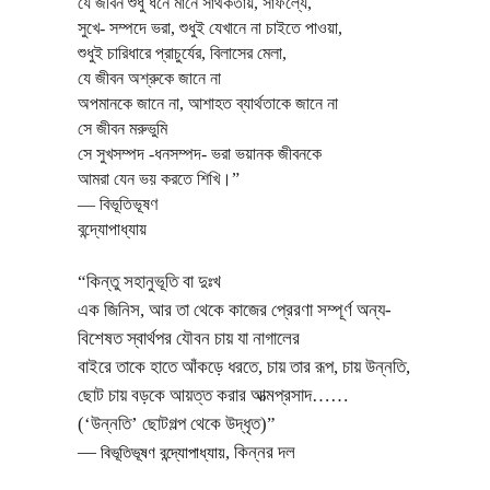
যে জীবন শুধু ধনে মানে সার্থকতায়, সাফল্যে,
সুখে- সম্পদে ভরা, শুধুই যেখানে না চাইতে পাওয়া,
শুধুই চারিধারে প্রাচুর্যের, বিলাসের মেলা,
যে জীবন অশ্রুকে জানে না
অপমানকে জানে না, আশাহত ব্যার্থতাকে জানে না
সে জীবন মরুভুমি
সে সুখসম্পদ -ধনসম্পদ- ভরা ভয়ানক জীবনকে
আমরা যেন ভয় করতে শিখি।”
―
বিভূতিভূষণ
বন্দ্যোপাধ্যায়
“কিন্তু সহানুভূতি বা দুঃখ
এক জিনিস, আর তা থেকে কাজের প্রেরণা সম্পূর্ণ অন্য-
বিশেষত স্বার্থপর যৌবন চায় যা নাগালের
বাইরে তাকে হাতে আঁকড়ে ধরতে, চায় তার রূপ, চায় উন্নতি,
ছোট চায় বড়কে আয়ত্ত করার আত্মপ্রসাদ……
(‘উন্নতি’ ছোটগল্প থেকে উদ্ধৃত)”
―
,
কিন্নর দল
বিভূতিভূষণ বন্দ্যোপাধ্যায়