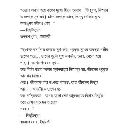
“ছেলে অবাক হয়ে বাপের মুখের দিকে তাকায়। কি সুন্দর, নিষ্পাপ
অকলঙ্ক মুখ ওর। চাঁদে কলঙ্ক আছে কিন্তু খোকার মুখে
কলঙ্কের ভাঁজও নেই।”
―
বিভূতিভূষণ
বন্দ্যোপাধ্যায়
,
ইছামতী
“দুঃখকে বাদ দিয়ে জগতে সুখ নেই- প্রকৃত সুখের অবস্থা গভীর
দুঃখের পরে… দুঃখের পূর্বের সুখ অগভীর, তরল, খেলো হয়ে
পড়ে। দুঃখের পরে যে সুখ –
তার নির্মল ধারায় আত্মার স্নানযাত্রা নিষ্পন্ন হয়, জীবনের প্রকৃত
আস্বাদ মিলিয়ে
দেয়। জীবনকে যারা দুঃখময় বলেছে, তারা জীবনের কিছুই
জানেনা, জগৎটাকে দুঃখের মনে
করা নাস্তিকতা। জগত হলো সেই আনন্দময়ের বিলাস-বিভূতি।
তবে দেখার মত মন ও চোখ
দরকার।”
―
বিভূতিভূষণ
বন্দ্যোপাধ্যায়
,
ইছামতী