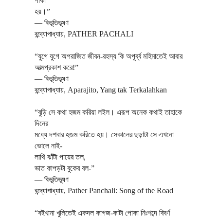
পাকা
হয়।”
―
বিভূতিভূষণ
বন্দ্যোপাধ্যায়
,
PATHER PACHALI
“যুগে যুগে অপরাজিত জীবন-রহস্য কি অপূর্ব্ব মহিমাতেই আবার
আত্মপ্রকাশ করে!”
―
বিভূতিভূষণ
বন্দ্যোপাধ্যায়
,
Aparajito, Yang tak Terkalahkan
“বুড়ি সে কথা হজম করিয়া লইল। এরূপ অনেক কথাই তাহাকে
দিনের
মধ্যে দশবার হজম করিতে হয়। সেকালের ছড়াটা সে এখনো
ভোলে নাই-
লাথি ঝাঁটা পায়ের তল,
ভাত কাপড়টা বুকের বল-”
―
বিভূতিভূষণ
বন্দ্যোপাধ্যায়
,
Pather Panchali: Song of the Road
“বইখানা খুলিতেই একদল কাগজ-কাটা পোকা নিঃশব্দে বিবর্ণ