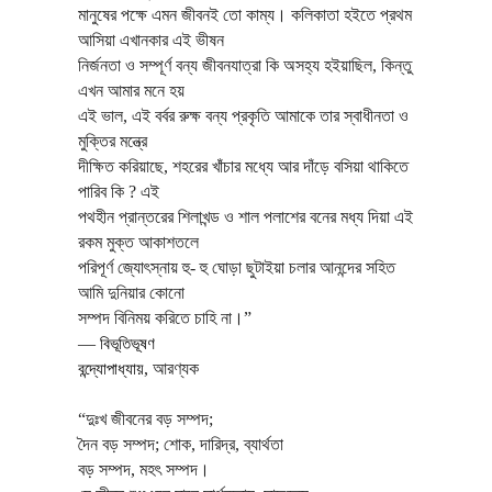
মানুষের পক্ষে এমন জীবনই তো কাম্য। কলিকাতা হইতে প্রথম
আসিয়া এখানকার এই ভীষন
নির্জনতা ও সম্পূর্ণ বন্য জীবনযাত্রা কি অসহ্য হইয়াছিল, কিন্তু
এখন আমার মনে হয়
এই ভাল, এই বর্বর রুক্ষ বন্য প্রকৃতি আমাকে তার স্বাধীনতা ও
মুক্তির মন্ত্রে
দীক্ষিত করিয়াছে, শহরের খাঁচার মধ্যে আর দাঁড়ে বসিয়া থাকিতে
পারিব কি ? এই
পথহীন প্রান্তরের শিলাখন্ড ও শাল পলাশের বনের মধ্য দিয়া এই
রকম মুক্ত আকাশতলে
পরিপূর্ণ জ্যোৎস্নায় হু- হু ঘোড়া ছুটাইয়া চলার আনন্দের সহিত
আমি দুনিয়ার কোনো
সম্পদ বিনিময় করিতে চাহি না।”
―
বিভূতিভূষণ
বন্দ্যোপাধ্যায়
,
আরণ্যক
“দুঃখ জীবনের বড় সম্পদ;
দৈন বড় সম্পদ; শোক, দারিদ্র, ব্যার্থতা
বড় সম্পদ, মহৎ সম্পদ।