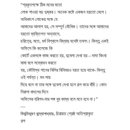
“প্রকৃতপক্ষে ঠিক মনের মতো
লোক পাওয়া বড় দুষ্কর। অনেক কষ্টে একজন হয়তো মেলে।
অধিকাংশ লোকের সঙ্গে যে
আমাদের আলাপ হয়, সে সম্পূর্ন মৌখিক। তাদের সঙ্গে আমাদের
হয়তো ব্যক্তিগত অভ্যাসে,
চরিত্রে, মতে, ধর্ম বিশ্বাসে বিদ্যায় যথেষ্ট তফাৎ। কিন্তু একই
অফিসে কি কলেজে কি
কোর্টে একসঙ্গে কাজ করতে হয়, দুবেলা দেখা হয় – দাদা কিংবা
মামা বলে সম্বোধন করতে
হয়, কৌটাস্থ পানের খিলির বিনিময়ও হয়ত হয়ে থাকে- কিন্তু
ওই পর্যন্ত। মন সায়
দিয়ে বলে না তার সঙ্গে দুবেলা দেখা হলে গল্প করে বাঁচি। কোন
নিরালা বাদলের দিনে
অফিসের হরিপদ-দার সঙ্গ খুব কাম্য বলে মনে হবে না।”
―
বিভূতিভূষণ বন্দ্যোপাধ্যায়
,
চিরায়ত শ্রেষ্ঠ অতিপ্রাকৃত
গল্প