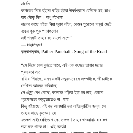
মার্বেল
কাগজের নিচে হইতে বাহির হইয়া ঊর্ধ্বশ্বাসে যেদিকে দুই চোখ
যায় দৌড় দিল। অপু বইখানা
নাকের কাছে লইয়া গিয়া ঘ্রাণ লইল, কেমন পুরোনো গন্ধ! মেটে
রঙের পুরু পুরু পাতাগুলোর
এই গন্ধটা তাহার বড় ভালো লাগে”
―
বিভূতিভূষণ
বন্দ্যোপাধ্যায়
,
Pather Panchali : Song of the Road
“সে নিজে বেশ বুঝতে পারে, এই এক বৎসরে তাহার মনের
প্রসারতা এত
বাড়িয়া গিয়াছে, এমন একটা নতুনভাবে সে জগৎটাকে, জীবনটাকে
দেখিতে আরম্ভ করিয়াছে…
সে এটুকু বেশ বোঝে, কলেজে পড়িয়া ইহা হয় নাই, কোনো
প্রফেসরের বক্তৃতাতেও না- যাহা
কিছু হইয়াছে, এই বড় আলমারি ভরা লাইব্রেরিটার জন্য, সে
তাহার কাছে কৃতজ্ঞ। সে
যতক্ষণ লাইব্রেরিতে থাকে, ততক্ষণ তাহার খাওয়াদাওয়ার কথা
তত মনে থাকে না। এই সময়টা