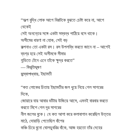
“অল্প বুদ্ধি লোক আগে বিরাটকে বুঝতে চেষ্টা করে না, আগে
থেকেই
সেই অনন্তের সঙ্গে একটা সম্বন্ধ পাঠিয়ে বসে থাকে।
অসীমের ধারণা না হোক, সেই বড়
কল্পনাও তো একটা রস। রস উপলব্ধি করতে জানে না – আগেই
ব্যগ্র হয়ে সেই অসীমকে সীমার
গন্ডিতে টেনে এনে তাঁকে ক্ষুদ্র করতে”
―
বিভূতিভূষণ
বন্দ্যোপাধ্যায়
,
ইছামতী
“কত লোকের চিতায় ইছামতীর জল ধুয়ে নিয়ে গেল সাগরের
দিকে,
জোয়ারে যায় আবার ভাঁটায় উজিয়ে আসে, এমনই বারবার করতে
করতে মিশে গেল দূর সাগরের
নীল জলের বুকে। যে কত আশা করে কলাবাগান করেছিল উত্তর
মাঠে, দোয়াড়ি পেতেছিল বাঁশের
কঞ্চি চিরে বুনো ঘোলডুবরির বাঁকে, আজ হয়তো তাঁর দেহের