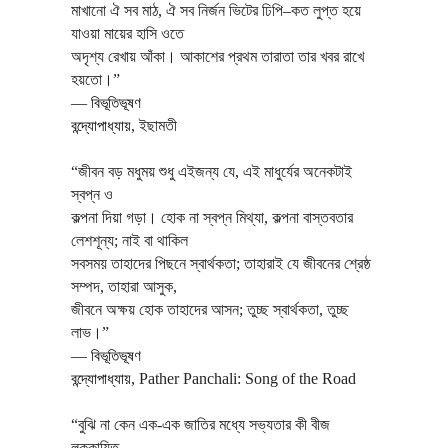
মাখানো ঐ সব মাঠ, ঐ সব নির্জন ভিটের ঢিপি–কত লুপ্ত হয়ে
যাওয়া মায়ের হাসি ওতে
অদৃশ্য রেখায় আঁকা। আকাশের প্রথম তারাতা তার খবর রাখে
হয়তো।”
―
বিভূতিভূষণ
বন্দ্যোপাধ্যায়
,
ইছামতী
“জীবন বড় মধুময় শুধু এইজন্য যে, এই মাধুর্যের অনেকটাই
স্বপ্ন ও
কল্পনা দিয়া গড়া। হোক না স্বপ্ন মিথ্যা, কল্পনা বাস্তবতার
লেশশূন্য; নাই বা থাকিল
সবসময় তাহাদের পিছনে স্বার্থকতা; তাহারাই যে জীবনের শ্রেষ্ঠ
সম্পদ, তাহারা আসুক,
জীবনে অক্ষয় হোক তাহাদের আসন; তুচ্ছ স্বার্থকতা, তুচ্ছ
লাভ।”
―
বিভূতিভূষণ
বন্দ্যোপাধ্যায়
,
Pather Panchali: Song of the Road
“বুঝি না কেন এক-এক জাতির মধ্যে সভ্যতার কী বীজ
লুক্কায়িত