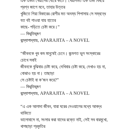
এক একটা খেয়ালের ঘোরে কাটে। খেয়ালমত এক একা বিষয়ে
প্রশ্ন জাগে মনে, তাহার উত্তর
খুজিতে গিয়া বিকারের রোগীর মত অদম্য পিপাসায় সে সম্বন্ধে
যত বই পাওয়া যায় হাতের
কাছে- পড়িতে চেষ্টা করে।”
―
বিভূতিভূষণ
বন্দ্যোপাধ্যায়
,
APARAJITA – A NOVEL
“জীবনকে খুব কম মানুষেই চেনে। জন্মগত ভুল সংস্কারের
চোখে সবাই
জীবনকে বুঝিবার চেষ্টা করে, দেখিবার চেষ্টা করে, দেখাও হয় না,
বোঝাও হয় না। তাছাড়া
সে চেষ্টাই বা ক’জন করে?”
―
বিভূতিভূষণ
বন্দ্যোপাধ্যায়
,
APARAJITA – A NOVEL
“এ এক আলাদা জীবন, যারা ঘরের দেওয়ালের মধ্যে আবদ্ধ
থাকিতে
ভালোবাসে না, সংসার করা যাদের রক্তে নাই, সেই সব বারমুখো,
খাপছাড়া প্রকৃতির