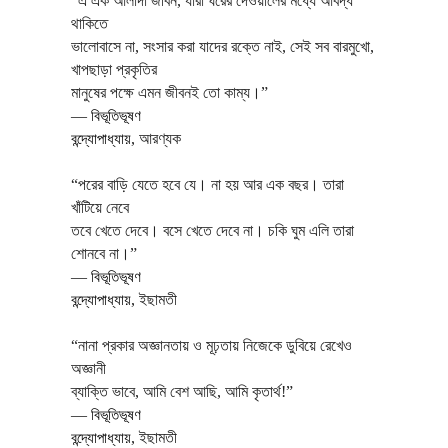
“এ এক আলাদা জীবন, যারা ঘরের দেওয়ালের মধ্যে আবদ্ধ
থাকিতে
ভালোবাসে না, সংসার করা যাদের রক্তে নাই, সেই সব বারমুখো,
খাপছাড়া প্রকৃতির
মানুষের পক্ষে এমন জীবনই তো কাম্য।”
―
বিভূতিভূষণ
বন্দ্যোপাধ্যায়
,
আরণ্যক
“পরের বাড়ি যেতে হবে যে। না হয় আর এক বছর। তারা
খাঁটিয়ে নেবে
তবে খেতে দেবে। বসে খেতে দেবে না। চকি ঘুম এলি তারা
শোনবে না।”
―
বিভূতিভূষণ
বন্দ্যোপাধ্যায়
,
ইছামতী
“নানা প্রকার অজ্ঞানতায় ও মূঢ়তায় নিজেকে ডুবিয়ে রেখেও
অজ্ঞানী
ব্যাক্তি ভাবে, আমি বেশ আছি, আমি কৃতার্থ!”
―
বিভূতিভূষণ
বন্দ্যোপাধ্যায়
,
ইছামতী