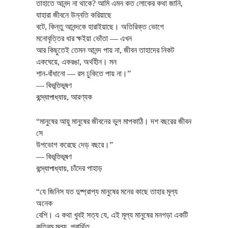
তাহাতে আনন্দ না থাকে? আমি এমন কত লোকের কথা জানি,
যাহারা জীবনে উন্নতি করিয়াছে
বটে, কিন্তু আনন্দকে হারাইয়াছে। অতিরিক্ত ভোগে
মনোবৃত্তির ধার ক্ষইয়া ভোঁতা — এখন
আর কিছুতেই তেমন আনন্দ পায় না, জীবন তাহাদের নিকট
একঘেয়ে, একরঙা, অর্থহীন। মন
শান-বাঁধানো — রস ঢুকিতে পায় না।”
―
বিভূতিভূষণ
বন্দ্যোপাধ্যায়
,
আরণ্যক
“মানুষের আয়ু মানুষের জীবনের ভুল মাপকাঠি। দশ বছরের জীবন
সে
উপভোগ করেছে দেড় বছরে।”
―
বিভূতিভূষণ
বন্দ্যোপাধ্যায়
,
চাঁদের পাহাড়
“যে জিনিস যত দুষ্প্রাপ্য মানুষের মনের কাছে তাহার মূল্য
অনেক
বেশি। এ কথা খুবই সত্য যে, এই মূল্য মানুষের মনগড়া একটি
কৃত্রিম মূল্য, প্রার্থিত