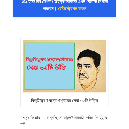
✍️ হতে চান লেখক? উইব্লগবিডিতে এখন যেকেউ লিখতে
পারবেন।
রেজিস্ট্রেশন করুন
বিভূতিভূষণ বন্দ্যোপাধ্যায়ের সেরা ৩২টি উক্তি
“মানুষ কি চায় — উন্নতি, না আনন্দ? উন্নতি করিয়া কি হইবে
যদি