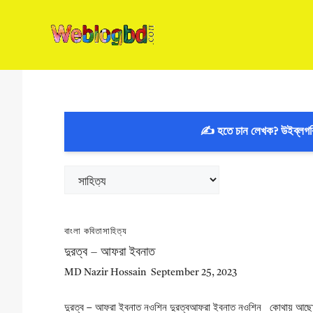
Skip
to
content
✍️ হতে চান লেখক? উইব্লগ
Categories
বাংলা কবিতা
সাহিত্য
দুরত্ব – আফরা ইবনাত
MD Nazir Hossain
September 25, 2023
দুরত্ব – আফরা ইবনাত নওশিন দুরত্বআফরা ইবনাত নওশিন কোথায় আছ