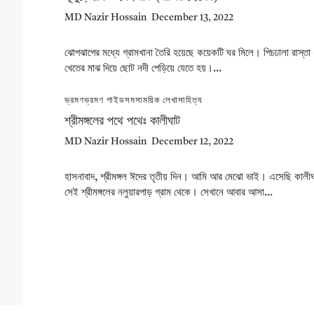
MD Nazir Hossain
December 13, 2022
ঝোপঝাপের মধ্যে গ্রামখানা তৈরি হয়েছে কয়েকটি ঘর মিলে। পিচঢালা রাস্তা
খেতের মাঝ দিয়ে ছোট নদী পেড়িয়ে যেতে হয়।...
ভ্রমণ
ভ্রমণ গাইড
সমসাময়িক লেখা
সাহিত্য
শ্রীমঙ্গলের পথে পথেঃ কালীঘাট
MD Nazir Hossain
December 12, 2022
হাসনাবাদ, শ্রীমঙ্গল ঈদের তৃতীয় দিন। আমি আর মেঝো ভাই। এসেছি কালী
সেই শ্রীমঙ্গলের নলুয়ারপাড় গ্রাম থেকে। সেখানে আবার আসা...