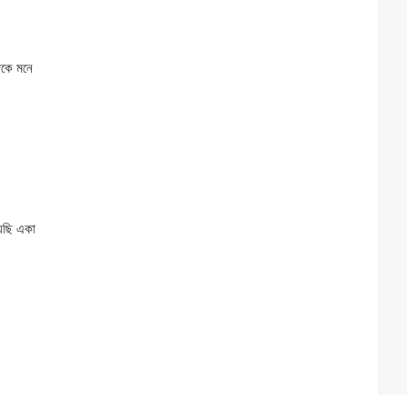
জেকে মনে
েছি একা