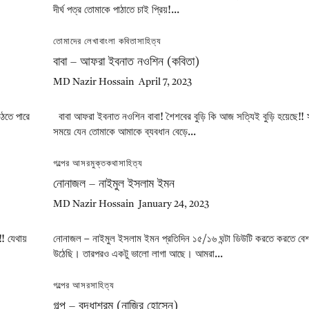
দীর্ঘ পত্র তোমাকে পাঠাতে চাই প্রিয়!...
তোমাদের লেখা
বাংলা কবিতা
সাহিত্য
বাবা – আফরা ইবনাত নওশিন (কবিতা)
MD Nazir Hossain
April 7, 2023
উঠতে পারে
বাবা আফরা ইবনাত নওশিন বাবা! শৈশবের বুড়ি কি আজ সত্যিই বুড়ি হয়েছে!!
সময়ে যেন তোমাকে আমাকে ব্যবধান বেড়ে...
গল্পের আসর
মুক্তকথা
সাহিত্য
নোনাজল – নাইমুল ইসলাম ইমন
MD Nazir Hossain
January 24, 2023
 যেথায়
নোনাজল – নাইমুল ইসলাম ইমন প্রতিদিন ১৫/১৬ ঘন্টা ডিউটি করতে করতে বেশ
উঠেছি। তারপরও একটু ভালো লাগা আছে। আমরা...
গল্পের আসর
সাহিত্য
গল্প – বৃদ্ধাশ্রম (নাজির হোসেন)