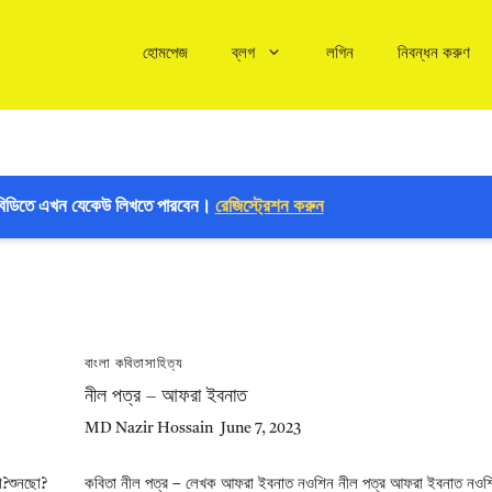
হোমপেজ
ব্লগ
লগিন
নিবন্ধন করুণ
বিডিতে এখন যেকেউ লিখতে পারবেন।
রেজিস্ট্রেশন করুন
বাংলা কবিতা
সাহিত্য
নীল পত্র – আফরা ইবনাত
MD Nazir Hossain
June 7, 2023
ো?শুনছো?
কবিতা নীল পত্র – লেখক আফরা ইবনাত নওশিন নীল পত্র আফরা ইবনাত নওশ