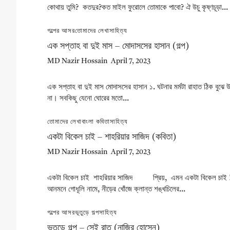
কোথায় তুমি? কতদুর?কত মাইল ফুরোলে তোমাকে পাবো? ঐ উচু কৃষ্ণচূড়া...
গল্পের আসর
তোমাদের লেখা
সাহিত্য
এক সপ্তাহ বা দুই মাস – মোদাসসের হাসান (গল্প)
MD Nazir Hossain
April 7, 2023
এক সপ্তাহ বা দুই মাস মোদাসসের হাসান ১. ঘটনার মর্মটা রাহাত ঠিক বুঝে 
না। সবকিছু যেনো ঘোরের মতো...
তোমাদের লেখা
বাংলা কবিতা
সাহিত্য
একটা বিকেল চাই – শাহরিয়ার সাজিদ (কবিতা)
MD Nazir Hossain
April 7, 2023
একটা বিকেল চাই শাহরিয়ার সাজিদ প্রিয়, এমন একটা বিকেল চাই !!
আনমনে গোধূলি নামে, নীড়ের খোঁজে ক্লান্ত শঙ্খচিলের...
গল্পের আসর
ভূতুড়ে গল্প
সাহিত্য
ভূতুড়ে গল্প – সেই রাত (নাজির হোসেন)