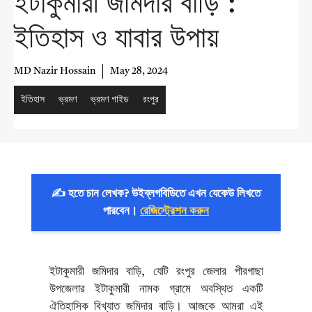
ইটাকুমারী জমিদার বাড়ি :
ইতিহাস ও যাবার উপায়
MD Nazir Hossain
May 28, 2024
ইতিহাস
ভ্রমণ
ভ্রমণ গাইড
রংপুর
✍️ হতে চান লেখক? উইব্লগবিডিতে এখন যেকেউ লিখতে
পারবেন।
রেজিস্ট্রেশন করুন
ইটাকুমারী জমিদার বাড়ি, যেটি রংপুর জেলার পীরগাছা
উপজেলার ইটাকুমারী নামক গ্রামে অবস্থিত একটি
ঐতিহাসিক বিখ্যাত জমিদার বাড়ি। আজকে আমরা এই