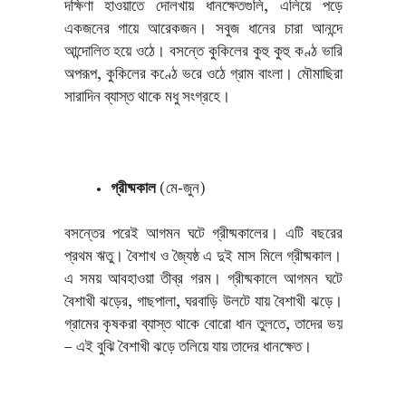
দক্ষিণা হাওয়াতে দোলখায় ধানক্ষেতগুলি, এলিয়ে পড়ে
একজনের গায়ে আরেকজন। সবুজ ধানের চারা আনন্দে
আন্দোলিত হয়ে ওঠে। বসন্তে কুকিলের কুহু কুহু কণ্ঠ ভারি
অপরূপ, কুকিলের কণ্ঠে ভরে ওঠে গ্রাম বাংলা। মৌমাছিরা
সারাদিন ব্যাস্ত থাকে মধু সংগ্রহে।
গ্রীষ্মকাল
(মে-জুন)
বসন্তের পরেই আগমন ঘটে গ্রীষ্মকালের। এটি বছরের
প্রথম ঋতু। বৈশাখ ও জ্যৈষ্ঠ এ দুই মাস মিলে গ্রীষ্মকাল।
এ সময় আবহাওয়া তীব্র গরম। গ্রীষ্মকালে আগমন ঘটে
বৈশাখী ঝড়ের, গাছপালা, ঘরবাড়ি উলটে যায় বৈশাখী ঝড়ে।
গ্রামের কৃষকরা ব্যাস্ত থাকে বোরো ধান তুলতে, তাদের ভয়
– এই বুঝি বৈশাখী ঝড়ে তলিয়ে যায় তাদের ধানক্ষেত।