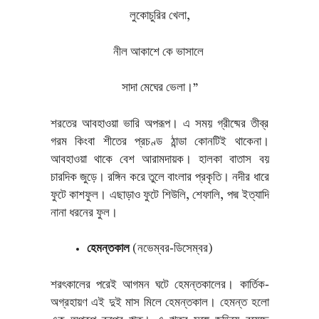
লুকোচুরির খেলা,
নীল আকাশে কে ভাসালে
সাদা মেঘের ভেলা।”
শরতের আবহাওয়া ভারি অপরূপ। এ সময় গ্রীষ্মের তীব্র
গরম কিংবা শীতের প্রচণ্ড ঠান্ডা কোনটিই থাকেনা।
আবহাওয়া থাকে বেশ আরামদায়ক। হালকা বাতাস বয়
চারদিক জুড়ে। রঙ্গিন করে তুলে বাংলার প্রকৃতি। নদীর ধারে
ফুটে কাশফুল। এছাড়াও ফুটে শিউলি, শেফালি, পদ্ম ইত্যাদি
নানা ধরনের ফুল।
হেমন্তকাল
(নভেম্বর-ডিসেম্বর)
শরৎকালের পরেই আগমন ঘটে হেমন্তকালের। কার্তিক-
অগ্রহায়ণ এই দুই মাস মিলে হেমন্তকাল। হেমন্ত হলো