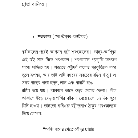
ছাতা বানিয়ে।
শরৎকাল
(সেপ্টেম্বর-অক্টোবর)
বর্ষাকালের পরেই আগমন ঘটে শরৎকালের। ভাদ্র-আশ্বিন
এই দুই মাস মিলে শরৎকাল। শরৎকালে প্রকৃতি অপরূপ
সাজে সজ্জিত হয়। শরতের সৌন্দর্য বাংলার প্রকৃতিকে করে
তুলে রূপময়, আর তাই এটি বছরের সবচেয়ে রঙিন ঋতু। এ
সময় গাছের পাতা হলুদ, লাল এবং বাদামী রঙে
রঙিন হয়ে যায়। আকাশে ভাসে শুভ্র মেঘের ভেলা। নীল
আকাশে উড়ে বেড়ায় পাখির ঝাঁক। বেয়ে চলে চারদিক জুরে
মিষ্টি হাওয়া। তাইতো কবিগুরু রবীন্দ্রনাথ ঠাকুর শরৎকালকে
নিয়ে লেখেন;
“আজি ধানের খেতে রৌদ্র ছায়ায়