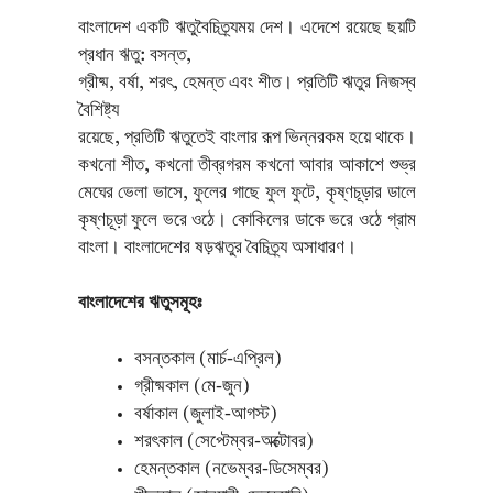
বাংলাদেশ একটি ঋতুবৈচিত্র্যময় দেশ। এদেশে রয়েছে ছয়টি
প্রধান ঋতু: বসন্ত,
গ্রীষ্ম, বর্ষা, শরৎ, হেমন্ত এবং শীত। প্রতিটি ঋতুর নিজস্ব
বৈশিষ্ট্য
রয়েছে, প্রতিটি ঋতুতেই বাংলার রূপ ভিন্নরকম হয়ে থাকে।
কখনো শীত, কখনো তীব্রগরম কখনো আবার আকাশে শুভ্র
মেঘের ভেলা ভাসে, ফুলের গাছে ফুল ফুটে, কৃষ্ণচূড়ার ডালে
কৃষ্ণচূড়া ফুলে ভরে ওঠে। কোকিলের ডাকে ভরে ওঠে গ্রাম
বাংলা। বাংলাদেশের ষড়ঋতুর বৈচিত্র্য অসাধারণ।
বাংলাদেশের ঋতুসমূহঃ
বসন্তকাল (মার্চ-এপ্রিল)
গ্রীষ্মকাল (মে-জুন)
বর্ষাকাল (জুলাই-আগস্ট)
শরৎকাল (সেপ্টেম্বর-অক্টোবর)
হেমন্তকাল (নভেম্বর-ডিসেম্বর)