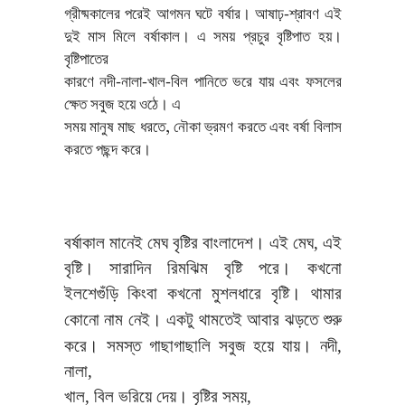
গ্রীষ্মকালের পরেই আগমন ঘটে বর্ষার। আষাঢ়-শ্রাবণ এই
দুই মাস মিলে বর্ষাকাল। এ সময় প্রচুর বৃষ্টিপাত হয়।
বৃষ্টিপাতের
কারণে নদী-নালা-খাল-বিল পানিতে ভরে যায় এবং ফসলের
ক্ষেত সবুজ হয়ে ওঠে। এ
সময় মানুষ মাছ ধরতে, নৌকা ভ্রমণ করতে এবং বর্ষা বিলাস
করতে পছন্দ করে।
বর্ষাকাল মানেই মেঘ বৃষ্টির বাংলাদেশ। এই মেঘ
,
এই
বৃষ্টি। সারাদিন রিমঝিম বৃষ্টি পরে। কখনো
ইলশেগুঁড়ি কিংবা কখনো মুশলধারে বৃষ্টি। থামার
।
কোনো নাম নেই
একটু থামতেই আবার ঝড়তে শুরু
।
করে। সমস্ত গাছাগাছালি সবুজ হয়ে যায়
নদী
,
নালা
,
খাল
,
বিল ভরিয়ে দেয়। বৃষ্টির সময়
,