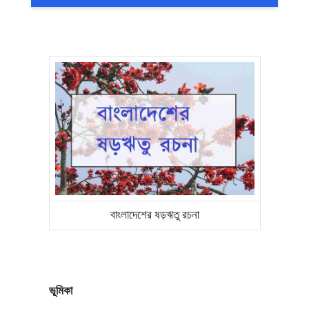
বাংলাদেশের ষড়ঋতু রচনা
ভূমিকা