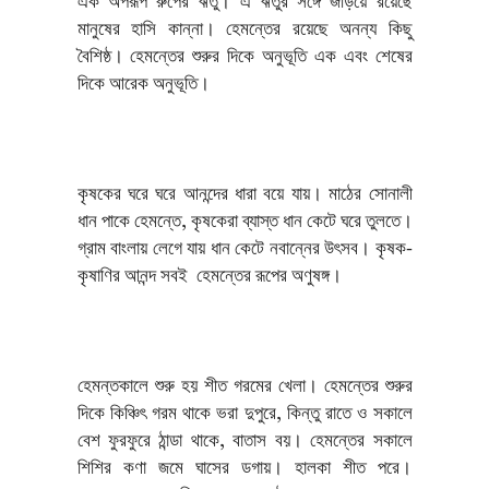
এক অপরূপ রুপের ঋতু। এ ঋতুর সঙ্গে জড়িয়ে রয়েছে
মানুষের হাসি কান্না। হেমন্তের রয়েছে অনন্য কিছু
বৈশিষ্ঠ। হেমন্তের শুরুর দিকে অনুভূতি এক এবং শেষের
দিকে আরেক অনুভূতি।
কৃষকের ঘরে ঘরে আনন্দের ধারা বয়ে যায়। মাঠের সোনালী
ধান পাকে হেমন্তে, কৃষকেরা ব্যাস্ত ধান কেটে ঘরে তুলতে।
গ্রাম বাংলায় লেগে যায় ধান কেটে নবান্নের উৎসব। কৃষক-
কৃষাণির আনন্দ সবই হেমন্তের রূপের অণুষঙ্গ।
হেমন্তকালে শুরু হয় শীত গরমের খেলা। হেমন্তের শুরুর
দিকে কিঞ্চিৎ গরম থাকে ভরা দুপুরে, কিন্তু রাতে ও সকালে
বেশ ফুরফুরে ঠান্ডা থাকে, বাতাস বয়। হেমন্তের সকালে
শিশির কণা জমে ঘাসের ডগায়। হালকা শীত পরে।