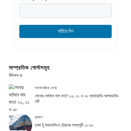
সাম্প্রতিক পোস্টসমূহ
More
সমসাময়িক লেখা
সোনার বর্তমান দাম কত? ২২, ২১ ও ১৮ ক্যারেটের আপডেটেড
রেট
ভ্রমণ
ঢাকা টু ময়মনসিংহ ট্রেনের সময়সূচী ২০২৬